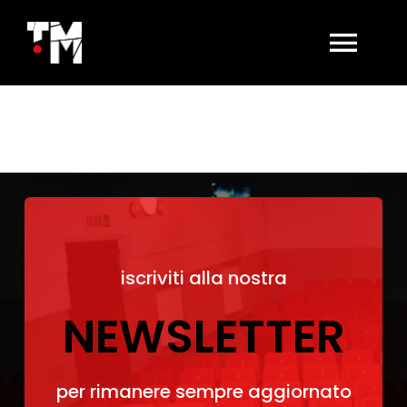
Salta
al
contenuto
Togg
Navi
HOME
LA SALA OGGI
AFFITTO SALA
iscriviti alla nostra
BIGLIETTERIA
NEWSLETTER
CONTATTI
per rimanere sempre aggiornato