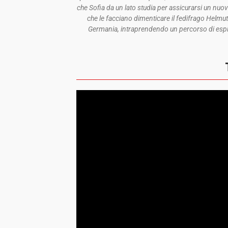
che Sofia da un lato studia per assicurarsi un nuov
che le facciano dimenticare il fedifrago Helmut.
Germania, intraprendendo un percorso di espia