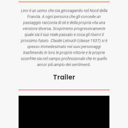
Lino è un uomo che sta girovagando nel Nord della
Francia. A ogni persona che gli concede un
passaggio racconta di sé e della propria vita una
versione diversa. Scopriremo progressivamente
quale sia il suo reale passato e cosa gli riservi il
prossimo futuro. Claude Lelouch (classe 1937) si è
spesso immedesimato nei suoi personaggi
trasferendo in loro le proprie vittorie e le proprie
sconfitte sia nel campo professionale che in quello
ancor più ampio dei sentimenti.
Trailer