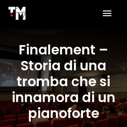
Salta
al
contenuto
Togg
Navi
HOME
Finalement –
LA SALA OGGI
Storia di una
AFFITTO SALA
tromba che si
innamora di un
BIGLIETTERIA
pianoforte
CONTATTI