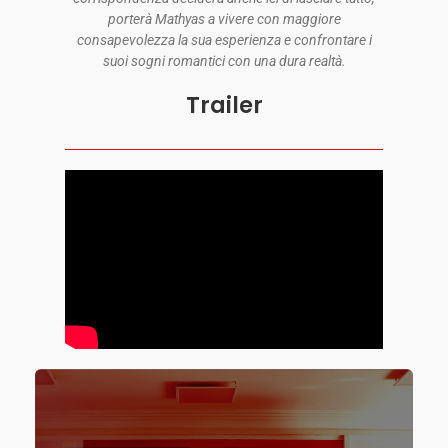
porterà Mathyas a vivere con maggiore
consapevolezza la sua esperienza e confrontare i
suoi sogni romantici con una dura realtà.
Trailer