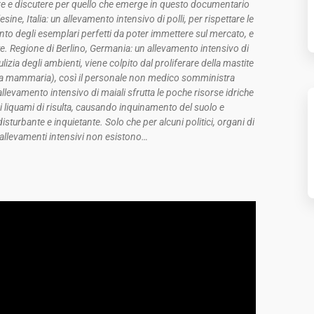
re e discutere per quello che emerge in questo documentario
ne, Italia: un allevamento intensivo di polli, per rispettare le
nto degli esemplari perfetti da poter immettere sul mercato, e
nte. Regione di Berlino, Germania: un allevamento intensivo di
lizia degli ambienti, viene colpito dal proliferare della mastite
la mammaria), così il personale non medico somministra
allevamento intensivo di maiali sfrutta le poche risorse idriche
o i liquami di risulta, causando inquinamento del suolo e
sturbante e inquietante. Solo che per alcuni politici, organi di
li allevamenti intensivi non esistono…