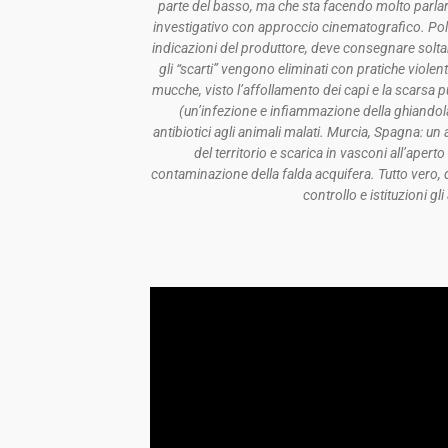
parte del basso, ma che sta facendo molto parla
investigativo con approccio cinematografico. Polesi
indicazioni del produttore, deve consegnare solta
gli “scarti” vengono eliminati con pratiche viole
mucche, visto l’affollamento dei capi e la scarsa pu
(un’infezione e infiammazione della ghiando
antibiotici agli animali malati. Murcia, Spagna: un 
del territorio e scarica in vasconi all’apert
contaminazione della falda acquifera. Tutto vero, di
controllo e istituzioni g