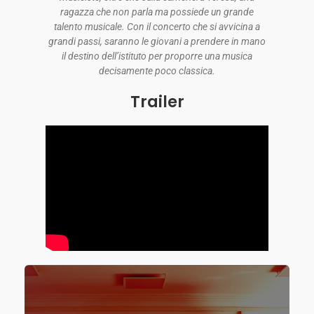
ragazza che non parla ma possiede un
grande
talento musicale. Con il concerto che si avvicina a
grandi passi, saranno le giovani a
prendere in mano
il destino dell’istituto per proporre una musica
decisamente poco classica.
Trailer