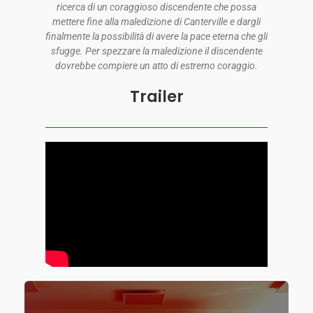
ricerca di un coraggioso discendente che possa
mettere fine alla maledizione di Canterville e dargli
finalmente la possibilità di avere la pace eterna che gli
sfugge. Per spezzare la maledizione il discendente
dovrebbe compiere un atto di estremo coraggio.
Trailer