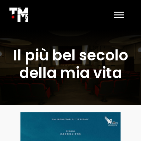
Salta
al
contenuto
Togg
Navi
HOME
Il più bel secolo
LA SALA OGGI
della mia vita
AFFITTO SALA
BIGLIETTERIA
CONTATTI