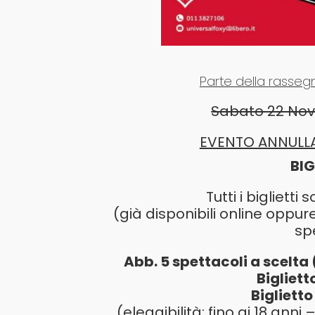
Parte della rassegn
Sabato 22 Nov
EVENTO ANNULLA
BIG
Tutti i bigliett
(già disponibili online oppu
sp
Abb. 5 spettacoli a scelta
Bigliett
Biglietto
(eleggibilità: fino ai 18 ann