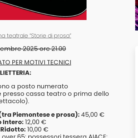
a teatrale “Storie di prosa”
embre 2025 ore 21.00
TO PER MOTIVI TECNICI
LIETTERIA:
i sono a posto numerato
re presso cassa teatro o prima dello
ettacolo).
 (tra Piemontese e prosa):
45,00 €
o Intero:
12,00 €
 Ridotto:
10,00 €
i – over 65; possessori tessera AIACE;