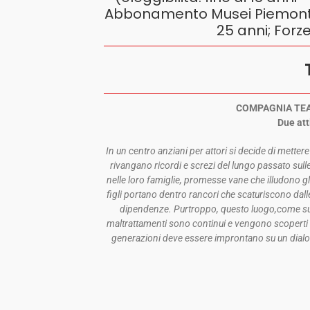
Abbonamento Musei Piemonte e 
25 anni; Forze
COMPAGNIA TEA
Due att
In un centro anziani per attori si decide di metter
rivangano ricordi e screzi del lungo passato sull
nelle loro famiglie, promesse vane che illudono g
figli portano dentro rancori che scaturiscono dal
dipendenze. Purtroppo, questo luogo,come su
maltrattamenti sono continui e vengono scoperti 
generazioni deve essere improntano su un dialo