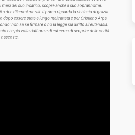
imi mesi del suo incarico, scopre anche il suo soprannome,
a due dilemmi morali. Il primo riguarda la richiesta di grazia
no dopo essere stata a lungo maltrattata e per Cristiano Arpa,
ondo: non sa se firmare o no la legge sul diritto all’eutanasia.
che più volta riaffiora e di cui cerca di scoprire delle verità
nascoste.