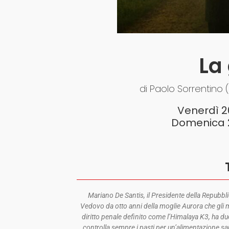
La
di Paolo Sorrentino (
Venerdì 2
Domenica 2
Mariano De Santis, il Presidente della Repubbli
Vedovo da otto anni della moglie Aurora che gli 
diritto penale definito come l’Himalaya K3, ha due 
controlla sempre i pasti per un’alimentazione s