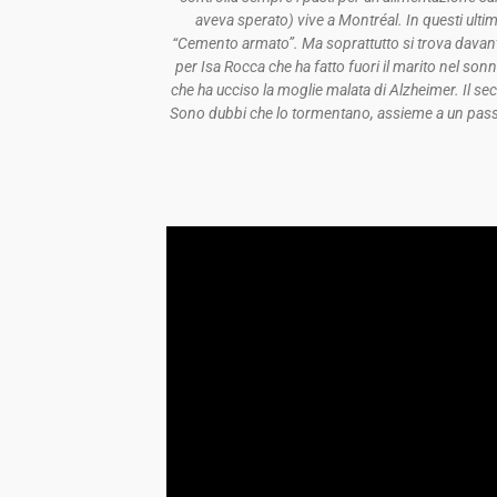
aveva sperato) vive a Montréal. In questi ult
“Cemento armato”. Ma soprattutto si trova davanti 
per Isa Rocca che ha fatto fuori il marito nel son
che ha ucciso la moglie malata di Alzheimer. Il sec
Sono dubbi che lo tormentano, assieme a un passato 