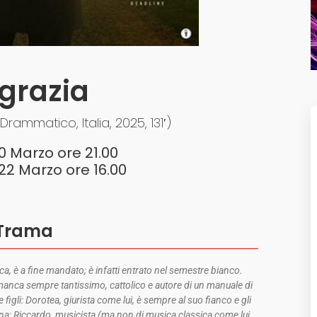
 grazia
Drammatico, Italia, 2025, 131′)
0 Marzo ore 21.00
2 Marzo ore 16.00
Trama
ca, è a fine mandato; è infatti entrato nel semestre bianco.
manca sempre tantissimo, cattolico e autore di un manuale di
figli: Dorotea, giurista come lui, è sempre al suo fianco e gli
ana; Riccardo, musicista (ma non di musica classica come lui