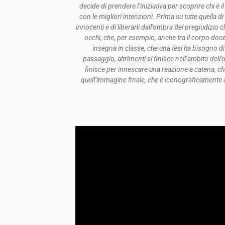
decide di prendere l’iniziativa per scoprire chi è il
con le migliori intenzioni. Prima su tutte quella di
innocenti e di liberarli dall’ombra del pregiudizio 
occhi, che, per esempio, anche tra il corpo doce
insegna in classe, che una tesi ha bisogno 
passaggio, altrimenti si finisce nell’ambito dell’
finisce per innescare una reazione a catena, c
quell’immagine finale, che è iconograficamente a