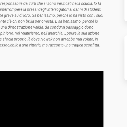
 responsabile dei furti che si sono verificati nella scuola, lo fa
 interrompere la prassi degli interrogatori ai danni di studenti
che grava su di loro. Sa benissimo, perché lo ha visto con i suoi
nte c’è chi non brilla per onestà. E sa benissimo, perché lo
di una dimostrazione valida, da condursi passaggio dopo
opinione, nel relativismo, nell’anarchia. Eppure la sua azione
he sfocia proprio là dove Nowak non avrebbe mai voluto, in
ssociabile a una vittoria, ma racconta una tragica sconfitta.