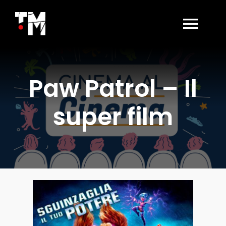
Salta
al
contenuto
Togg
Navi
HOME
Paw Patrol – Il
LA SALA OGGI
super film
AFFITTO SALA
BIGLIETTERIA
CONTATTI