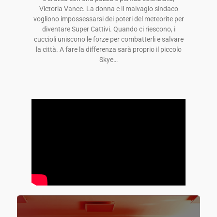
Victoria Vance. La donna e il malvagio sindaco
vogliono impossessarsi dei poteri del meteorite per
diventare Super Cattivi. Quando ci riescono, i
cuccioli uniscono le forze per combatterli e salvare
la città. A fare la differenza sarà proprio il piccolo
Skye…