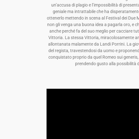
un’accusa di plagio e l’impossibilità di present
geniale ma intrattabile che ha disperatamente
ottenerlo mettendo in scena al Festival dei Due 
non gli venga una buona idea a pagarla oro, e ch
anche perché fa del suo meglio per cacciare tutt
Vittoria. La stessa Vittoria, miracolosamente arr
allontanata malamente da Landi Porrini. La giov
del regista, travestendosi da uomo e proponend
conquistato proprio da quel Romeo sui generis,
prendendo gusto alla possibilità d