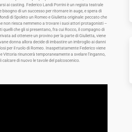
arsi ai casting. Federico Landi Porrini è un regista teatrale
 bisogno di un successo per ritornare in auge, e spera di
Mondi di Spoleto un Romeo e Giulietta originale: peccato che
e non riesca nemmeno a trovare i suoi attori protagonisti –
i quelli che gli si presentano, fra cui Rocco, il compagno di
ivata ad ottenere un provino per la parte di Giulietta, viene
ane donna allora decide di imbastire un imbroglio ai danni
osi per il ruolo di Romeo. Inaspettatamente Federico viene
 e Vittoria rinuncerà temporaneamente a svelare l’inganno,
i calcare di nuovo le tavole del palcoscenico.