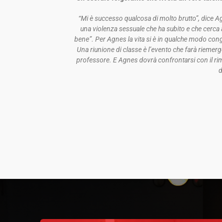
“Mi è successo qualcosa di molto brutto”, dice 
una violenza sessuale che ha subito e che cerca a
bene”. Per Agnes la vita si è in qualche modo cong
Una riunione di classe è l’evento che farà riemerge
professore. E Agnes dovrà confrontarsi con il rim
d