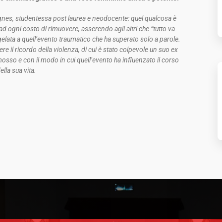
Agnes, studentessa post laurea e neodocente: quel qualcosa è
d ogni costo di rimuovere, asserendo agli altri che “tutto va
elata a quell’evento traumatico che ha superato solo a parole.
re il ricordo della violenza, di cui è stato colpevole un suo ex
osso e con il modo in cui quell’evento ha influenzato il corso
ella sua vita.