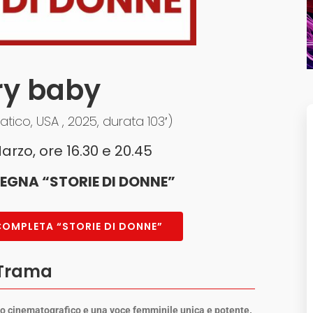
ry baby
tico, USA , 2025, durata 103′)
rzo, ore 16.30 e 20.45
EGNA “STORIE DI DONNE”
MPLETA “STORIE DI DONNE”
Trama
nto cinematografico e una voce femminile unica e potente.