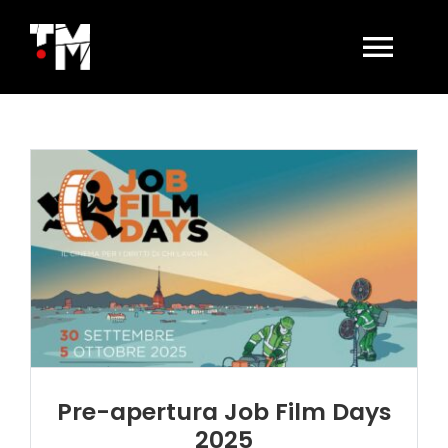
Salta
al
contenuto
Togg
Navi
HOME
LA SALA OGGI
AFFITTO SALA
BIGLIETTERIA
CONTATTI
Pre-apertura Job Film Days
2025