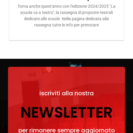
Acquista i biglietti
Torna anche quest'anno con l'edizione 2024/2025 "La
scuola va a teatro", la rassegna di proposte teatrali
dedicate alle scuole. Nella pagina dedicata alla
rassegna tutte le info per prenotare
iscriviti alla nostra
NEWSLETTER
per rimanere sempre aggiornato