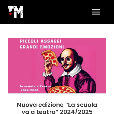
Salta
al
contenuto
Togg
Navi
HOME
LA SALA OGGI
AFFITTO SALA
BIGLIETTERIA
CONTATTI
Nuova edizione “La scuola
va a teatro” 2024/2025