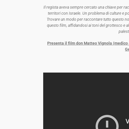
Il regista aveva sempre cercato una chiave per racco
territori con Israele. Un problema di culture e polit
Trovare un modo per raccontare tutto questo non 
questo film, affidandosi ai toni del grottesco e 
pales
Presenta il film don Matteo Vignola (medico 
G