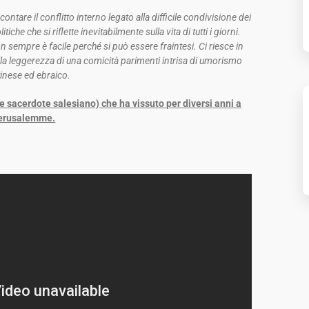
ntare il conflitto interno legato alla difficile condivisione dei
iche che si riflette inevitabilmente sulla vita di tutti i giorni.
sempre è facile perché si può essere fraintesi. Ci riesce in
alla leggerezza di una comicità parimenti intrisa di umorismo
tinese ed ebraico.
e sacerdote salesiano) che ha vissuto per diversi anni a
erusalemme.